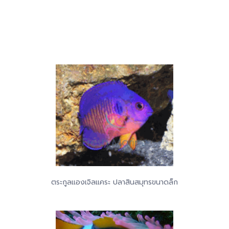
ตระกูลแองเจิลแคระ ปลาสินสมุทรขนาดล็ก