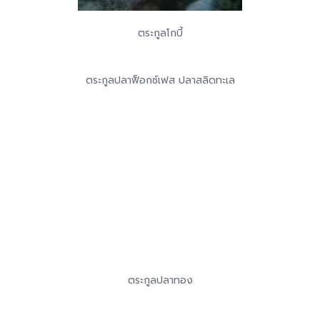
ตระกูลโกบี้
ตระกูลปลาฟ็อกซ์เฟส ปลาสลิดทะเล
ตระกูลปลาทอง