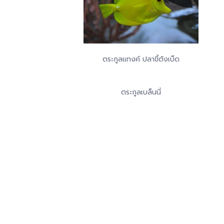
ตระกูลแทงค์ ปลาขี้ตังเบ็ด
ตระกูลเบล็นนี่