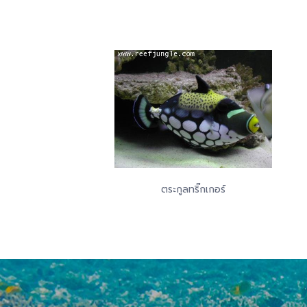
ตระกูลทริ๊กเกอร์