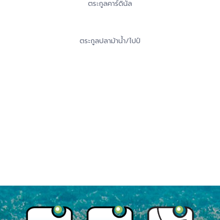
ตระกูลคาร์ดินัล
ตระกูลปลาม้าน้ำ/ไปป์