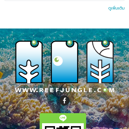
ดูเพิ่มเติม