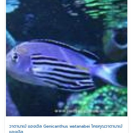
วาตานาเบ้ แองเจิล Genicanthus watanabei โคยคุณวาตานาเบ้
แองเจิล