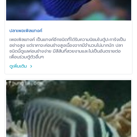
ปลาเพอเพิลแทงค์
เพอเพิลแทงค์ เป็นแทงค์อีกชนิดที่ได้รับความนิยมในตู้ปะการังเป็น
อย่างสูง แต่ราคาจะค่อนข้างสูงเนื่องจากมีจำนวนไม่มากนัก ปลา
ชนิดนี้ดูแลค่อนข้างง่าย มีสีสันที่สวยงามและไม่เป็นอันตรายต่อ
เพื่อนร่วมตู้ตัวอื่นๆ
ดูเพิ่มเติม