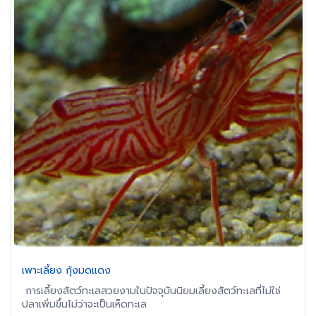
เพาะเลี้ยง กุ้งมดแดง
การเลี้ยงสัตว์ทะเลสวยงามในปัจจุบันนิยมเลี้ยงสัตว์ทะเลที่ไม่ใช่
ปลาเพิ่มขึ้นไม่ว่าจะเป็นเห็ดทะเล