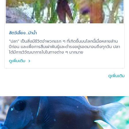
สัตว์เลี้ยง...ม้าน้ำ
“ปลา” เป็นสิ่งมีชีวิตจำพวกแรก ๆ ที่เกิดขึ้นบนโลกนี้เมื่อหลายล้าน
ปีก่อน และเพื่อการสืบเผ่าพันธุ์และดำรงอยู่รอดมาจนถึงทุกวัน ปลา
ได้มีการวิวัฒนาการไปในทางต่าง ๆ มากมาย
ดูเพิ่มเติม
ดูเพิ่มเติม