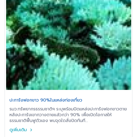
ปะการังฟอกขาว 90%ในแหล่งท่องเที่ยว
รมว.ทรัพยากรธรรมชาติฯ ระบุพร้อมปิดแหล่งปะการังฟอกขาวตาย
หลังปะการังเขากวางตายแล้วกว่า 90% เพื่อเปิดโอกาสให้
ธรรมชาติฟื้นฟูตัวเอง พบจุดใดสั่งปิดทันที...
ดูเพิ่มเติม