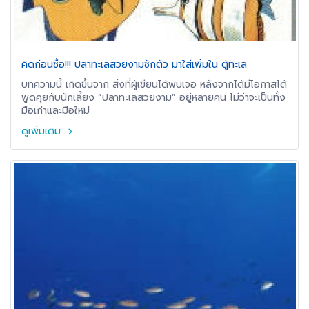
คิดก่อนซื้อ!!! ปลาทะเลสวยงามซักตัว มาใส่เพิ่มใน ตู้ทะเล
บทความนี้ เกิดขึ้นจาก สิ่งที่ผู้เขียนได้พบเจอ หลังจากได้มีโอกาสได้
พูดคุยกับนักเลี้ยง “ปลาทะเลสวยงาม” อยู่หลายคน ไม่ว่าจะเป็นทั้ง
มือเก่าและมือใหม่
ดูเพิ่มเติม