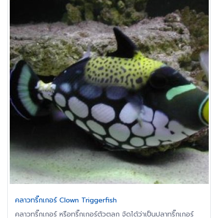
คลาวทริ๊กเกอร์ Clown Triggerfish
คลาวทริ๊กเกอร์ หรือทริ๊กเกอร์ตัวตลก จัดได้ว่าเป็นปลาทริ๊กเกอร์