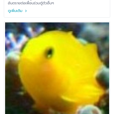
อันตรายต่อเพื่อนร่วมตู้ตัวอื่นๆ
ดูเพิ่มเติม