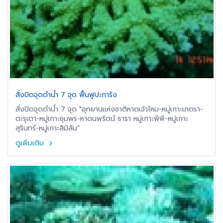
สั่งปิดจุดดำน้ำ 7 จุด ฟื้นฟูปะการัง
สั่งปิดจุดดำน้ำ 7 จุด "อุทยานแห่งชาติหาดเจ้าไหม-หมู่เกาะเภตรา-
ตะรุเตา-หมู่เกาะชุมพร-หาดนพรัตน์ ธารา หมู่เกาะพีพี-หมู่เกาะ
สุรินทร์-หมู่เกาะสิมิลัน”
ดูเพิ่มเติม