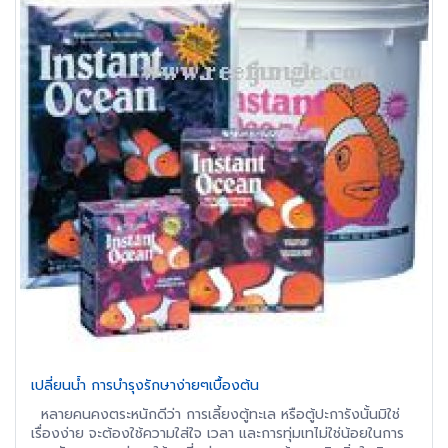
เปลี่ยนน้ำ การบำรุงรักษาง่ายๆเบื้องต้น
หลายคนคงตระหนักดีว่า การเลี้ยงตู้ทะเล หรือตู้ปะการังนั้นมิใช่
เรื่องง่าย จะต้องใช้ความใส่ใจ เวลา และการทุ่มเทไม่ใช่น้อยในการ