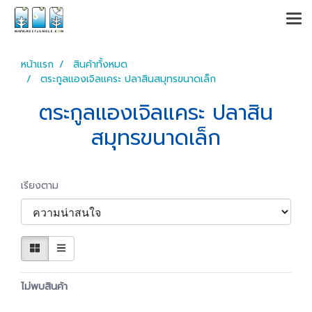
หน้าแรก
สินค้าทั้งหมด
ตระกูลแองเจิลแคระ ปลาสินสมุทรขนาดเล็ก
ตระกูลแองเจิลแคระ ปลาสิน
สมุทรขนาดเล็ก
เรียงตาม
ไม่พบสินค้า