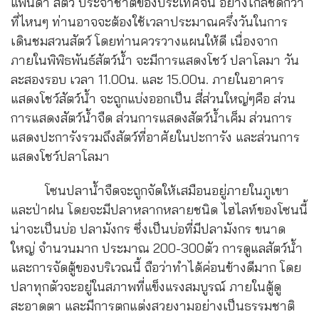
แพนด้า สัตว์ ประจำชาติของประเทศจีน อย่างใกล้ชิดกว่า
ที่ไหนๆ ท่านอาจจะต้องใช้เวลาประมาณครึ่งวันในการ
เดินชมสวนสัตว์ โดยท่านควรวางแผนให้ดี เนื่องจาก
ภายในพิพิธพันธ์สัตว์น้ำ จะมีการแสดงโชว์ ปลาโลมา วัน
ละสองรอบ เวลา 11.00น. และ 15.00น. ภายในอาคาร
แสดงโชว์สัตว์น้ำ จะถูกแบ่งออกเป็น สี่ส่วนใหญ่ๆคือ ส่วน
การแสดงสัตว์น้ำจืด ส่วนการแสดงสัตว์น้ำเค็ม ส่วนการ
แสดงปะการังรวมถึงสัตว์ที่อาศัยในปะการัง และส่วนการ
แสดงโชว์ปลาโลมา
โซนปลาน้ำจืดจะถูกจัดให้เสมือนอยู่ภายในภูเขา
และป่าฝน โดยจะมีปลาหลากหลายชนิด ไฮไลท์ของโซนนี้
น่าจะเป็นบ่อ ปลามังกร ซึ่งเป็นบ่อที่มีปลามังกร ขนาด
ใหญ่ จำนวนมาก ประมาณ 200-300ตัว การดูแลสัตว์น้ำ
และการจัดตู้ของบริเวณนี้ ถือว่าทำได้ค่อนข้างดีมาก โดย
ปลาทุกตัวจะอยู่ในสภาพที่แข็งแรงสมบูรณ์ ภายในตู้ดู
สะอาดตา และมีการตกแต่งสวยงามอย่างเป็นธรรมชาติ