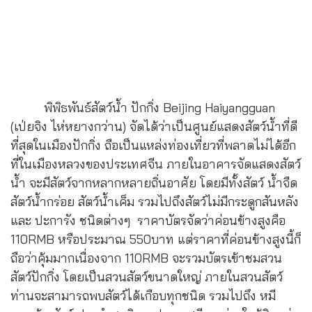
พิพิธพันธ์สัตว์น้ำ ปักกิ่ง Beijing Haiyangguan
(เป่ยจิง ไห่หยางกว่าน) จัดได้ว่าเป็นศูนย์แสดงสัตว์น้ำที่ดี
ที่สุดในเมืองปักกิ่ง ถือเป็นแหล่งท่องเที่ยวที่พลาดไม่ได้อีก
ที่ในเมืองหลวงของประเทศจีน ภายในอาคารจัดแสดงสัตว์
น้ำ จะมีสัตว์จากหลากหลายถิ่นอาศัย โดยมีทั้งสัตว์ น้ำจืด
สัตว์น้ำกร่อย สัตว์น้ำเค็ม รวมไปถึงสัตว์ไม่มีกระดูกสันหลัง
และ ปะการัง ชนิดต่างๆ ราคาบัตรจัดว่าค่อนข้างสูงคือ
110RMB หรือประมาณ 550บาท แต่ราคาที่ค่อนข้างสูงนี้ก็
ถือว่าคุ้มมากเนื่องจาก 110RMB จะรวมบัตรเข้าชมสวน
สัตว์ปักกิ่ง โดยเป็นสวนสัตว์ขนาดใหญ่ ภายในสวนสัตว์
ท่านจะสามารถพบสัตว์ได้เกือบทุกชนิด รวมไปถึง หมี