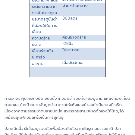
ชื่อวิทยาศาสตร์
ง่าย
-ปานกลาง
ระดับความยาก
ง่ายในการดูแล
300ลิตร
ปริมาตรตู้ขั้นต่ำ
ที่ต้องใช้ในการ
เลี้ยง
ค่อนข้างดุร้าย
ความดุร้าย
<18นิ้ว
ขนาด
ไม่สามารถ
เลี้ยงร่วมกับ
ปะการัง
เนื้อสัตว์ทะเล
อาหาร
ท่านอาจจะคุ้นเคยกับปลาชนิดนี้จากของชำร่วยที่ขายอยู่ตาม แหล่งท่องเที่ยว
ทางทะเล ปักเป้าหนามมักถูกนำมาตากให้แห้งและเป่าลมทำเป็นของที่ระรึก
เนื่องจากตามธรรมชาติปลาชนิดนี้จะสามารถขยายขนาดตัวเองให้ใหญ่ได้
เหมือนลูกฟุตบอลเพื่อเป็นการขู่ศัตรู
ปลาชนิดนี้จะมีเข็มอยู่รอบตัวเพื่อป้องกันตัวจากศัตรูตามธรรมชาติ ปลา
ปักเป้าจะมีนิสัยค่อนข้างดุร้ายและอาจแทะเล็มเนื้อเพื่อร่วมตู้ของมันได้ หาก