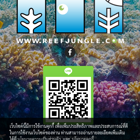
เว็บไซต์นี้มีการใช้งานคุกกี้ เพื่อเพิ่มประสิทธิภาพและประสบการณ์ที่ดี
ในการใช้งานเว็บไซต์ของท่าน ท่านสามารถอ่านรายละเอียดเพิ่มเติม
© Copyright by Reefjungle.com
ได้ที่
นโยบายความเป็นส่วนตัว
และ
นโยบายคุกกี้