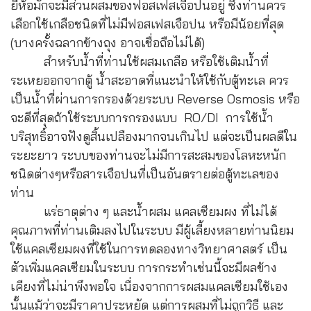
ยี่ห้อมักจะมีส่วนผสมของฟอสเฟสเจือปนอยู่ ซึ่งท่านควร
เลือกใช้เกลือชนิดที่ไม่มีฟอสเฟสเจือปน หรือมีน้อยที่สุด
(บางครั้งฉลากข้างถุง อาจเชื่อถือไม่ได้)
สำหรับน้ำที่ท่านใช้ผสมเกลือ หรือใช้เติมน้ำที่
ระเหยออกจากตู้ น้ำสะอาดที่แนะนำให้ใช้กับตู้ทะเล ควร
เป็นน้ำที่ผ่านการกรองด้วยระบบ Reverse Osmosis หรือ
จะดีที่สุดถ้าใช้ระบบการกรองแบบ RO/DI การใช้น้ำ
บริสุทธิ์อาจฟังดูสิ้นเปลืองมากจนเกินไป แต่จะเป็นผลดีใน
ระยะยาว ระบบของท่านจะไม่มีการสะสมของโลหะหนัก
ชนิดต่างๆหรือสารเจือปนที่เป็นอันตรายต่อตู้ทะเลของ
ท่าน
แร่ธาตุต่าง ๆ และน้ำผสม แคลเซียมผง ที่ไม่ได้
คุณภาพที่ท่านเติมลงไปในระบบ มีผู้เลี้ยงหลายท่านนิยม
ใช้แคลเซียมผงที่ใช้ในการทดลองทางวิทยาศาสตร์ เป็น
ตัวเพิ่มแคลเซียมในระบบ การกระทำเช่นนี้จะมีผลข้าง
เคียงที่ไม่น่าพึงพอใจ เนื่องจากการผสมแคลเซียมใช้เอง
นั้นแม้ว่าจะมีราคาประหยัด แต่การผสมที่ไม่ถูกวิธี และ