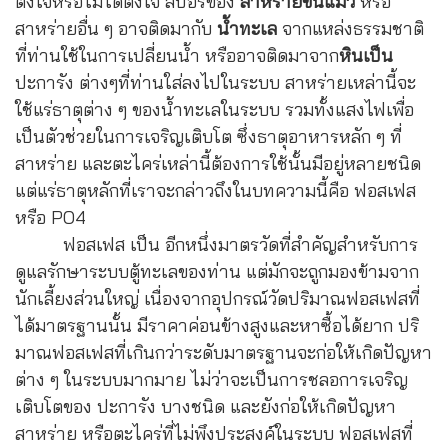
ตั้งใจหรือไม่ได้ตั้งใจ สปอร์ของ
สาหร่ายขนแมว
หรือ
สาหร่ายอื่น ๆ อาจติดมากับ
น้ำทะเล
จากแหล่งธรรมชาติ
ที่ท่านใช้ในการเปลี่ยนน้ำ หรืออาจติดมาจาก
หินเป็น
ปะการัง ต่างๆที่ท่านใส่ลงไปในระบบ สาหร่ายเหล่านี้จะ
ใช้แร่ธาตุต่าง ๆ ของน้ำทะเลในระบบ รวมทั้งแสงไฟเพื่อ
เป็นตัวช่วยในการเจริญเติบโต ซึ่งธาตุอาหารหลัก ๆ ที่
สาหร่าย และตะไคร่เหล่านี้ต้องการใช้นั้นมีอยู่หลายชนิด
แต่แร่ธาตุหลักที่เราจะกล่าวถึงในบทความนี้คือ ฟอสเฟส
หรือ PO4
ฟอสเฟส เป็น อีกหนึ่งมาตรวัดที่สำคัญสำหรับการ
ดูแลรักษาระบบตู้ทะเลของท่าน แต่มักจะถูกมองข้ามจาก
นักเลี้ยงส่วนใหญ่ เนื่องจากอุปกรณ์วัดปริมาณฟอสเฟสที่
ได้มาตรฐานนั้น มีราคาค่อนข้างสูงและหาซื้อได้ยาก ปริ
มาณฟอสเฟสที่เกินกว่าระดับมาตรฐานจะก่อให้เกิดปัญหา
ต่าง ๆ ในระบบมากมาย ไม่ว่าจะเป็นการชลอการเจริญ
เติบโตของ ปะการัง บางชนิด และยังก่อให้เกิดปัญหา
สาหร่าย หรือตะไคร่ที่ไม่พึงประสงค์ในระบบ ฟอสเฟสที่