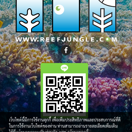
เว็บไซต์นี้มีการใช้งานคุกกี้ เพื่อเพิ่มประสิทธิภาพและประสบการณ์ที่ดี
ในการใช้งานเว็บไซต์ของท่าน ท่านสามารถอ่านรายละเอียดเพิ่มเติม
© Copyright by Reefjungle.com