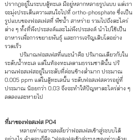
ปรากฎอยู่ในระบบตู้ทะเล มีอยู่หลากหลายรูปแบบ แต่เรา
จะมุ่งประเด็นความสนใจไปที่ ortho-phosphate ซึ่งเป็น
รูปแบบของฟอสเฟสที่ พืชน้ำ สาหร่าย รวมไปถึงตะไคร่
ต่าง ๆ ทั้งที่พึงประสงค์และไม่พึงประสงค์ นำไปใช้เป็น
อาหารเพื่อการขยายพันธุ์ และการเจริญเติบโตอย่าง
รวดเร็ว
ปริมาณฟอสเฟสที่แนะนำคือ ปริมาณเดียวกับใน
ระดับน้ำทะเล แต่ในท้องทะเลตามธรรมชาตินั้น ปริ
มาณฟอสเฟสอยู่ในระดับที่ค่อนข้างต่ำมาก ประมาณ
0.005 ppm แต่ในตู้ทะเลนั้น ระดับฟอสเฟสควรอยู่ที่
ประมาณ น้อยกว่า 0.03 จึงจะทำให้ปัญหาตะไคร่ต่าง ๆ
ลดลงและหายไป
ที่มาของฟอสเฟส PO4
หลายท่านอาจสงสัยว่าฟอสเฟสเข้าสู่ระบบได้
อย่างไร คำตอบก็คือ “ฟอสเฟสเข้าสู่ระบบของท่านด้วย