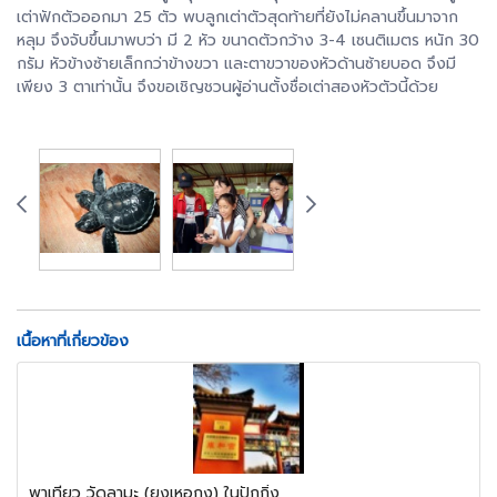
เต่าฟักตัวออกมา 25 ตัว พบลูกเต่าตัวสุดท้ายที่ยังไม่คลานขึ้นมาจาก
หลุม จึงจับขึ้นมาพบว่า มี 2 หัว ขนาดตัวกว้าง 3-4 เซนติเมตร หนัก 30
กรัม หัวข้างซ้ายเล็กกว่าข้างขวา และตาขวาของหัวด้านซ้ายบอด จึงมี
เพียง 3 ตาเท่านั้น จึงขอเชิญชวนผู้อ่านตั้งชื่อเต่าสองหัวตัวนี้ด้วย
เนื้อหาที่เกี่ยวข้อง
พาเที่ยว วัดลามะ (ยงเหอกง) ในปักกิ่ง