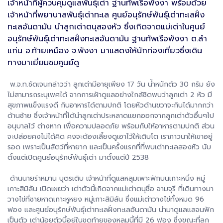
เจ้าหน้าที่ผู้ควบคุมดูแลพันธุ์เต่า ฐานทัพเรือพังงา พร้อมด้วย
เจ้าหน้าที่พยาบาลพันธุ์เต่าทะเล ศูนย์อนุรักษ์พันธุ์เต่าทะเลฝั่ง
ทะเลอันดามัน นำลูกเต่าตนุสองหัว ซึ่งเกิดจาดแม่เต่าในศูนย์
อนุรักษ์พันธุ์เต่าทะเลฝั่งทะเลอันดามัน ฐานทัพเรือพังงา ต.ลำ
แก่น อ.ท้ายเหมือง จ.พังงา มาแสดงให้นักท่องเที่ยวซึ่งเดิน
ทางมาเยี่ยมชมศูนย์ดู
พ.จ.ท.ชัดเจนกล่าวว่า ลูกเต่ามีอายุเพียง 17 วัน น้ำหนักตัว 30 กรัม ยัง
ไม่สามารถระบุเพศได้ จากการเฝ้าดูแลอย่างใกล้ชิดพบว่าลูกเต่า 2 หัว มี
สุขภาพแข็งแรงดี กินอาหารได้ตามปกติ โดยหัวด้านขวาจะกินได้มากกว่า
ด้านซ้าย ซึ่งเจ้าหน้าที่ได้นำลูกเต่าประหลาดแยกออกจากลูกเต่าตัวอื่นๆไป
อนุบาลไว้ ต่างหาก เพื่อความปลอดภัย พร้อมกับให้อาหารตามปกติ ส่วน
จะปล่อยคงไม่ได้คิด คงจะต้องเลี้ยงดูเอาไว้ให้เติบโต เราภาวนาให้เขาอยู่
รอด เพราะเป็นสัตว์ที่หายาก และเป็นครั้งแรกที่ที่พบเต่าทะเลสองหัว นับ
ตั้งแต่เปิดศูนย์อนุรักษ์พันธุ์เต่า มาตั้งแต่ปี 2538
ด้านนายร่าหมาน บุตรเติบ เจ้าหน้าที่ดูแลหลุมเพาะฟักบนเกาะหนึ่ง หมู่
เกาะสิมิลัน เปิดเผยว่า เต่าตัวนี้เกิดจากแม่เต่าตนุชื่อ จามจุรี ที่เดินทางมา
วางไข่ที่ชายหาดเกาะหูหยง หมู่เกาะสิมิลัน ซึ่งแม่เต่าวางไข่ทั้งหมด 96
ฟอง และศูนย์อนุรักษ์พันธุ์เต่าทะเลฝั่งทะเลอันดามัน นำมาดูแลแลจนฟัก
เป็นตัว เต่าน้อยตัวนี้อยู่ในชุดท้ายของหลุมนี้ที่มี 26 ฟอง ซึ่งขณะที่ลูก