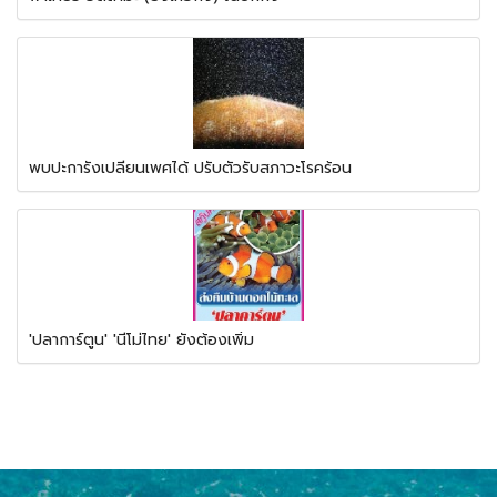
พบปะการังเปลี่ยนเพศได้ ปรับตัวรับสภาวะโรคร้อน
'ปลาการ์ตูน' 'นีโม่ไทย' ยังต้องเพิ่ม