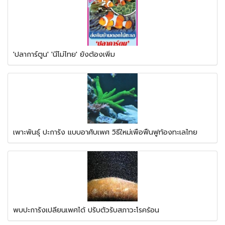
'ปลาการ์ตูน' 'นีโม่ไทย' ยังต้องเพิ่ม
เพาะพันธุ์ ปะการัง แบบอาศับเพศ วิธีใหม่เพื่อฟื้นฟูท้องทะเลไทย
พบปะการังเปลี่ยนเพศได้ ปรับตัวรับสภาวะโรคร้อน