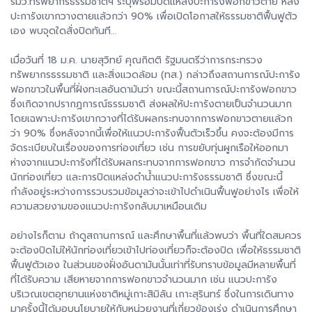
รมว.ทรัพยากรธรรมชาติฯ ระบุพร้อมปิดแหล่งปะการังฟอกขาวตาย หลัง
ปะการังเขากวางตายแล้วกว่า 90% เพื่อเปิดโอกาสให้ธรรมชาติฟื้นฟูตัว
เอง พบจุดใดสั่งปิดทันที...
เมื่อวันที่ 18 ม.ค. นายสุวิทย์ คุณกิตติ รัฐมนตรีว่าการกระทรวง
ทรัพยากรธรรมชาติ และสิ่งแวดล้อม (ทส.) กล่าวถึงสถานการณ์ปะการัง
ฟอกขาวในพื้นที่ฝั่งทะเลอันดามันว่า ขณะนี้สถานการณ์ปะการังฟอกขาว
ซึ่งเกิดจากปรากฏการณ์ธรรมชาติ ส่งผลให้ปะการังตายเป็นจำนวนมาก
โดยเฉพาะปะการังเขากวางที่ได้รับผลกระทบจากการฟอกขาวตายแล้วก
ว่า 90% ซึ่งหลังจากนี้เพื่อให้แนวปะการังฟื้นตัวเร็วขึ้น คงจะต้องมีการ
จัดระเบียบในเรื่องของการท่องเที่ยว เช่น การขยับทุ่นผูกเรือให้ออกมา
ห่างจากแนวปะการังที่ได้รับผลกระทบจากการฟอกขาว การจำกัดจำนวน
นักท่องเที่ยว และการปิดแหล่งดำน้ำแนวปะการังธรรมชาติ ซึ่งขณะนี้
กำลังอยู่ระหว่างการรวบรวมข้อมูลว่าจะเข้าไปดำเนินฟื้นฟูอย่างไร เพื่อให้
ความสวยงามของแนวปะการังกลับมาเหมือนเดิม
อย่างไรก็ตาม ถ้าดูสถานการณ์ และศึกษาพื้นที่แล้วพบว่า พื้นที่ใดสมควร
จะต้องปิดไม่ให้นักท่องเที่ยวเข้าไปท่องเที่ยวก็จะต้องปิด เพื่อให้ธรรมชาติ
ฟื้นฟูตัวเอง ในส่วนของฝั่งอันดามันนั้นเท่าที่รับทราบข้อมูลมีหลายพื้นที่
ที่ได้รับความ เสียหายจากการฟอกขาวจำนวนมาก เช่น แนวปะการัง
บริเวณเขตอุทยานแห่งชาติหมู่เกาะสิมิลัน เกาะสุรินทร์ ซึ่งในการเดินทาง
มาครั้งนี้ได้มอบนโยบายให้กับหน่วยงานที่เกี่ยวข้องเร่ง ดำเนินการศึกษา