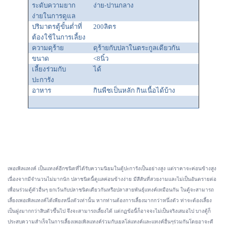
ระดับความยาก
ง่าย
-ปานกลาง
ง่ายในการดูแล
ปริมาตรตู้ขั้นต่ำที่
200ลิตร
ต้องใช้ในการเลี้ยง
ความดุร้าย
ดุร้ายกับปลาในตระกูลเดียวกัน
ขนาด
<8นิ้ว
เลี้ยงร่วมกับ
ได้
ปะการัง
อาหาร
กินพืชเป็นหลัก กินเนื้อได้บ้าง
เพอเพิลแทงค์ เป็นแทงค์อีกชนิดที่ได้รับความนิยมในตู้ปะการังเป็นอย่างสูง แต่ราคาจะค่อนข้างสูง
เนื่องจากมีจำนวนไม่มากนัก ปลาชนิดนี้ดูแลค่อนข้างง่าย มีสีสันที่สวยงามและไม่เป็นอันตรายต่อ
เพื่อนร่วมตู้ตัวอื่นๆ ยกเว้นกับปลาชนิดเดียวกันหรือปลาสายพันธุ์แทงค์เหมือนกัน ในตู้จะสามารถ
เลี้ยงเพอเพิลแทงค์ได้เพียงหนึ่งตัวเท่านั้น หากท่านต้องการเลี้ยงมากกว่าหนึ่งตัว ท่าจะต้องเลี้ยง
เป็นฝูงมากกว่าสิบตัวขึ้นไป จึงจะสามารถเลี้ยงได้ แต่กฏข้อนี้ก็อาจจะไม่เป็นจริงเสมอไป บางตู้ก็
ประสบความสำเร็จในการเลี้ยงเพอเพิลแทงค์ร่วมกับเยลโล่แทงค์และแทงค์อื่นๆร่วมกันโดยอาจะตี