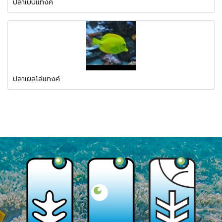
ปลาเบบี้แทงค์
ปลาเยลโล่แทงค์